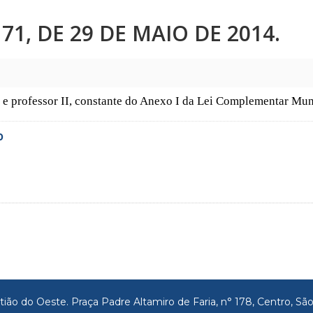
1, DE 29 DE MAIO DE 2014.
 e professor II, constante do Anexo I da Lei Complementar Muni
0
tião do Oeste. Praça Padre Altamiro de Faria, n° 178, Centro, 