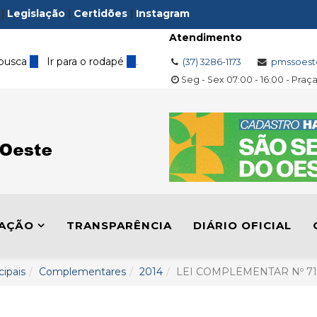
|
Legislação
|
Certidões
|
Instagram
Atendimento
 busca
3
Ir para o rodapé
4
.
(37) 3286-1173
pmssoest
Seg - Sex 07:00 - 16:00 - Praç
LAÇÃO
TRANSPARÊNCIA
DIÁRIO OFICIAL
cipais
Complementares
2014
LEI COMPLEMENTAR Nº 71,