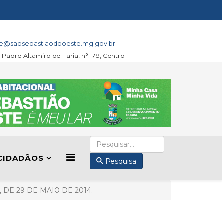
e@saosebastiaodooeste.mg.gov.br
a Padre Altamiro de Faria, n° 178, Centro
CIDADÃOS
Pesquisa
 DE 29 DE MAIO DE 2014.