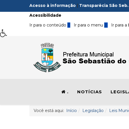
Acesso à informação
|
Transparêcia São Seb.
Acessibilidade
Ir para o conteúdo
1
Ir para o menu
2
Ir para a
.
NOTÍCIAS
LEGIS
Você está aqui:
Início
Legislação
Leis Muni