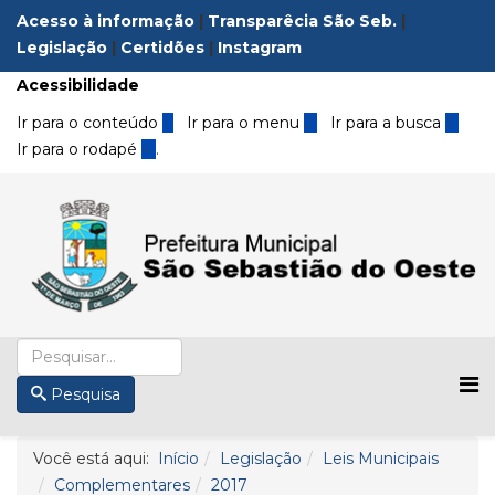
Acesso à informação
|
Transparêcia São Seb.
|
Legislação
|
Certidões
|
Instagram
Acessibilidade
Ir para o conteúdo
1
Ir para o menu
2
Ir para a busca
3
Ir para o rodapé
4
.
Pesquisa
Você está aqui:
Início
Legislação
Leis Municipais
Complementares
2017