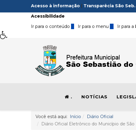
Acesso à informação
|
Transparêcia São Seb.
Acessibilidade
Ir para o conteúdo
1
Ir para o menu
2
Ir para a
.
NOTÍCIAS
LEGIS
Você está aqui:
Início
Diário Oficial
Diário Oficial Eletrônico do Município de São