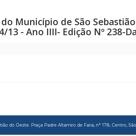
co do Município de São Sebastiã
24/13 - Ano IIII- Edição Nº 238-
tião do Oeste. Praça Padre Altamiro de Faria, n° 178, Centro, 