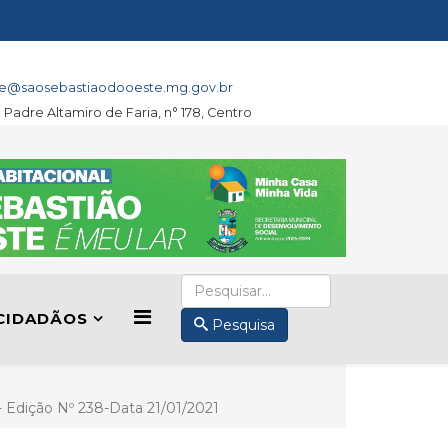
e@saosebastiaodooeste.mg.gov.br
a Padre Altamiro de Faria, n° 178, Centro
CIDADÃOS
Pesquisa
I- Edição Nº 238-Data 21/01/2021