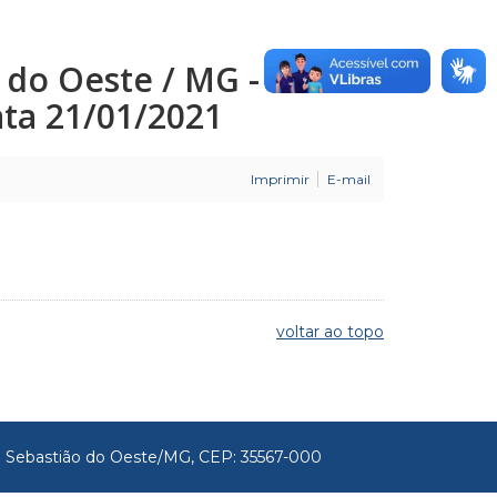
o do Oeste / MG -
Data 21/01/2021
Imprimir
E-mail
voltar ao topo
São Sebastião do Oeste/MG, CEP: 35567-000