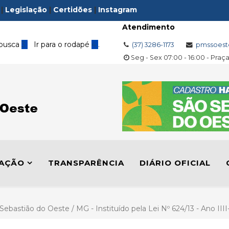
|
Legislação
|
Certidões
|
Instagram
Atendimento
 busca
3
Ir para o rodapé
4
.
(37) 3286-1173
pmssoest
Seg - Sex 07:00 - 16:00 - Praç
LAÇÃO
TRANSPARÊNCIA
DIÁRIO OFICIAL
 Sebastião do Oeste / MG - Instituído pela Lei Nº 624/13 - Ano III