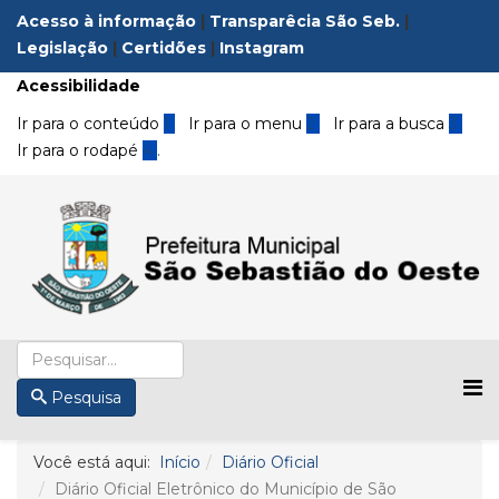
Acesso à informação
|
Transparêcia São Seb.
|
Legislação
|
Certidões
|
Instagram
Acessibilidade
Ir para o conteúdo
1
Ir para o menu
2
Ir para a busca
3
Ir para o rodapé
4
.
Pesquisa
Você está aqui:
Início
Diário Oficial
Diário Oficial Eletrônico do Município de São