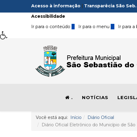
Acesso à informação
|
Transparêcia São Seb.
Acessibilidade
Ir para o conteúdo
1
Ir para o menu
2
Ir para a
.
NOTÍCIAS
LEGIS
Você está aqui:
Início
Diário Oficial
Diário Oficial Eletrônico do Município de São