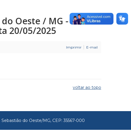
o do Oeste / MG -
ata 20/05/2025
Imprimir
E-mail
voltar ao topo
São Sebastião do Oeste/MG, CEP: 35567-000