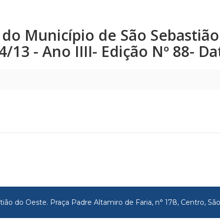
co do Município de São Sebastiã
24/13 - Ano IIII- Edição Nº 88- D
tião do Oeste. Praça Padre Altamiro de Faria, n° 178, Centro, 