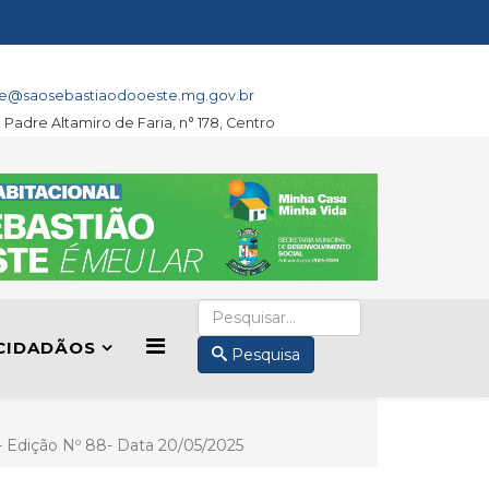
e@saosebastiaodooeste.mg.gov.br
a Padre Altamiro de Faria, n° 178, Centro
CIDADÃOS
Pesquisa
II- Edição Nº 88- Data 20/05/2025