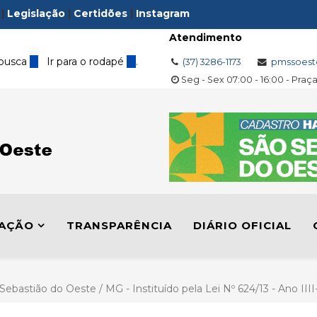
|
Legislação
|
Certidões
|
Instagram
Atendimento
 busca
3
Ir para o rodapé
4
.
(37) 3286-1173
pmssoest
Seg - Sex 07:00 - 16:00 - Praç
LAÇÃO
TRANSPARÊNCIA
DIÁRIO OFICIAL
 Sebastião do Oeste / MG - Instituído pela Lei Nº 624/13 - Ano II