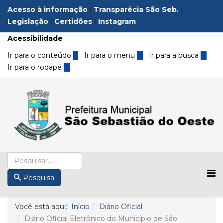
Acesso à informação
|
Transparêcia São Seb.
|
Legislação
|
Certidões
|
Instagram
Acessibilidade
Ir para o conteúdo
1
Ir para o menu
2
Ir para a busca
3
Ir para o rodapé
4
.
Pesquisa
Você está aqui:
Início
Diário Oficial
Diário Oficial Eletrônico do Município de São