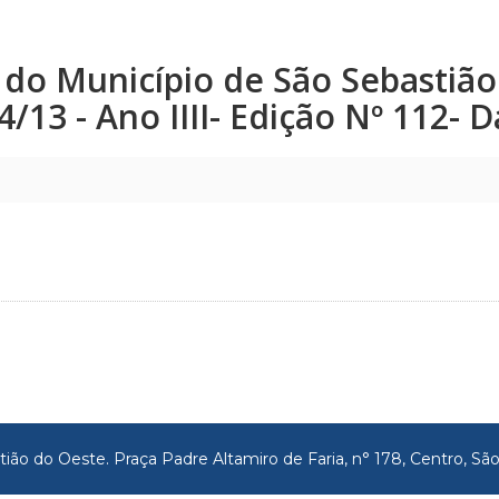
co do Município de São Sebastiã
24/13 - Ano IIII- Edição Nº 112-
tião do Oeste. Praça Padre Altamiro de Faria, n° 178, Centro, 