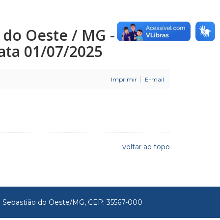
o do Oeste / MG -
 Data 01/07/2025
Imprimir
E-mail
voltar ao topo
São Sebastião do Oeste/MG, CEP: 35567-000