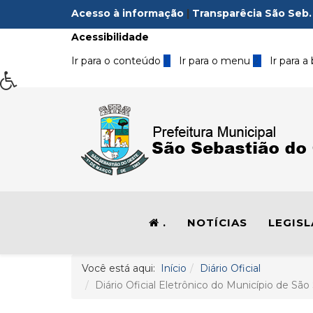
Acesso à informação
|
Transparêcia São Seb.
Acessibilidade
Ir para o conteúdo
1
Ir para o menu
2
Ir para a
.
NOTÍCIAS
LEGIS
Você está aqui:
Início
Diário Oficial
Diário Oficial Eletrônico do Município de São