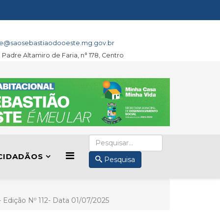
e@saosebastiaodooeste.mg.gov.br
a Padre Altamiro de Faria, n° 178, Centro
CIDADÃOS
Pesquisa
I- Edição Nº 112- Data 01/07/2025