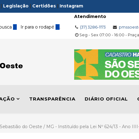
|
Legislação
|
Certidões
|
Instagram
Atendimento
 busca
3
Ir para o rodapé
4
.
(37) 3286-1173
pmssoest
Seg - Sex 07:00 - 16:00 - Praç
LAÇÃO
TRANSPARÊNCIA
DIÁRIO OFICIAL
 Sebastião do Oeste / MG - Instituído pela Lei Nº 624/13 - Ano III