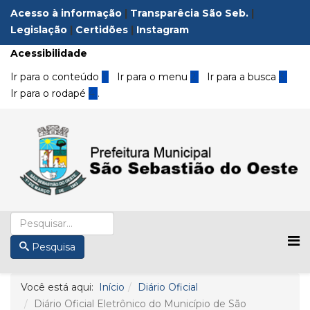
Acesso à informação
|
Transparêcia São Seb.
|
Legislação
|
Certidões
|
Instagram
Acessibilidade
Ir para o conteúdo
1
Ir para o menu
2
Ir para a busca
3
Ir para o rodapé
4
.
Pesquisa
Você está aqui:
Início
Diário Oficial
Diário Oficial Eletrônico do Município de São