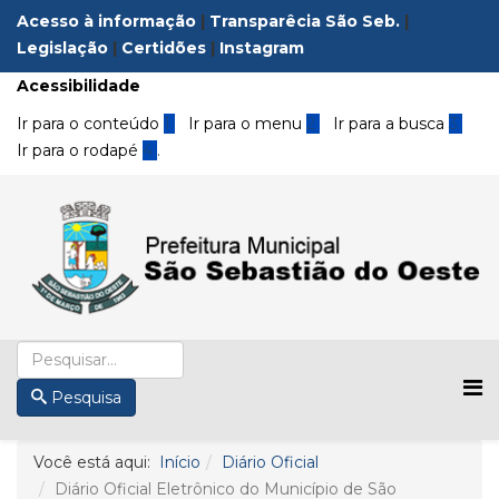
Acesso à informação
|
Transparêcia São Seb.
|
Legislação
|
Certidões
|
Instagram
Acessibilidade
Ir para o conteúdo
1
Ir para o menu
2
Ir para a busca
3
Ir para o rodapé
4
.
Pesquisa
Você está aqui:
Início
Diário Oficial
Diário Oficial Eletrônico do Município de São