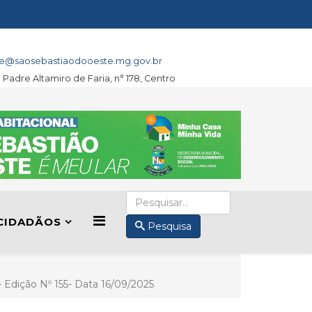
e@saosebastiaodooeste.mg.gov.br
a Padre Altamiro de Faria, n° 178, Centro
CIDADÃOS
Pesquisa
I- Edição Nº 155- Data 16/09/2025