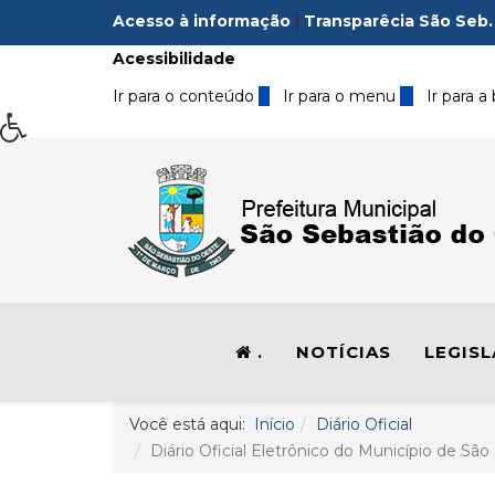
Acesso à informação
|
Transparêcia São Seb.
Acessibilidade
Ir para o conteúdo
1
Ir para o menu
2
Ir para a
.
NOTÍCIAS
LEGIS
Você está aqui:
Início
Diário Oficial
Diário Oficial Eletrônico do Município de São