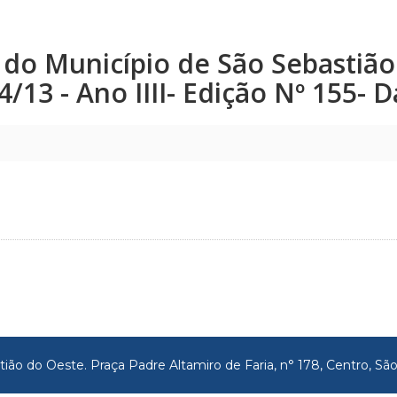
co do Município de São Sebastiã
24/13 - Ano IIII- Edição Nº 155-
tião do Oeste. Praça Padre Altamiro de Faria, n° 178, Centro, 