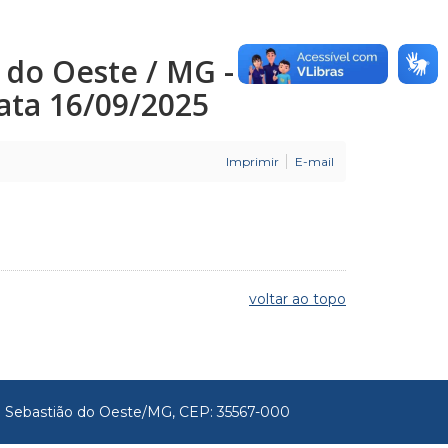
o do Oeste / MG -
 Data 16/09/2025
Imprimir
E-mail
voltar ao topo
São Sebastião do Oeste/MG, CEP: 35567-000