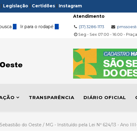
|
Legislação
|
Certidões
|
Instagram
Atendimento
 busca
3
Ir para o rodapé
4
.
(37) 3286-1173
pmssoest
Seg - Sex 07:00 - 16:00 - Praç
LAÇÃO
TRANSPARÊNCIA
DIÁRIO OFICIAL
 Sebastião do Oeste / MG - Instituído pela Lei Nº 624/13 - Ano III