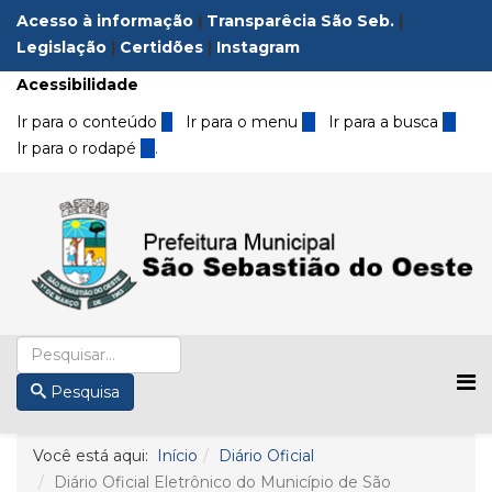
Acesso à informação
|
Transparêcia São Seb.
|
Legislação
|
Certidões
|
Instagram
Acessibilidade
Ir para o conteúdo
1
Ir para o menu
2
Ir para a busca
3
Ir para o rodapé
4
.
Pesquisa
Você está aqui:
Início
Diário Oficial
Diário Oficial Eletrônico do Município de São