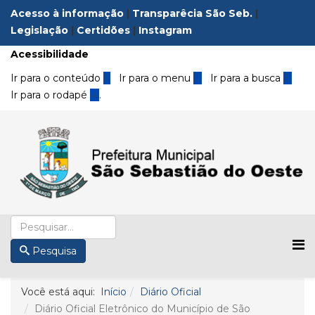
Acesso à informação
|
Transparêcia São Seb.
|
Legislação
|
Certidões
|
Instagram
Acessibilidade
Ir para o conteúdo
1
Ir para o menu
2
Ir para a busca
3
Ir para o rodapé
4
.
Pesquisa
Você está aqui:
Início
Diário Oficial
Diário Oficial Eletrônico do Município de São