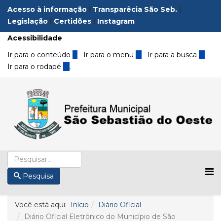
Acesso à informação
|
Transparêcia São Seb.
|
Legislação
|
Certidões
|
Instagram
Acessibilidade
Ir para o conteúdo
1
Ir para o menu
2
Ir para a busca
3
Ir para o rodapé
4
.
Pesquisa
Você está aqui:
Início
Diário Oficial
Diário Oficial Eletrônico do Município de São