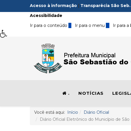
Acesso à informação
|
Transparêcia São Seb.
Acessibilidade
Ir para o conteúdo
1
Ir para o menu
2
Ir para a
.
NOTÍCIAS
LEGIS
Você está aqui:
Início
Diário Oficial
Diário Oficial Eletrônico do Município de São