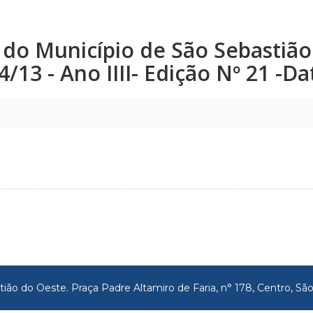
co do Município de São Sebastiã
24/13 - Ano IIII- Edição Nº 21 -D
tião do Oeste. Praça Padre Altamiro de Faria, n° 178, Centro, 