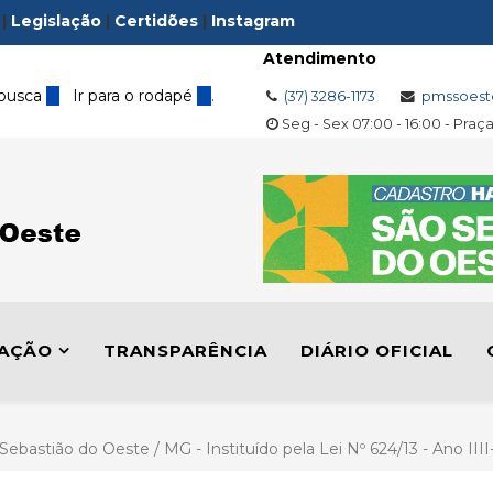
|
Legislação
|
Certidões
|
Instagram
Atendimento
 busca
3
Ir para o rodapé
4
.
(37) 3286-1173
pmssoest
Seg - Sex 07:00 - 16:00 - Praç
LAÇÃO
TRANSPARÊNCIA
DIÁRIO OFICIAL
 Sebastião do Oeste / MG - Instituído pela Lei Nº 624/13 - Ano III