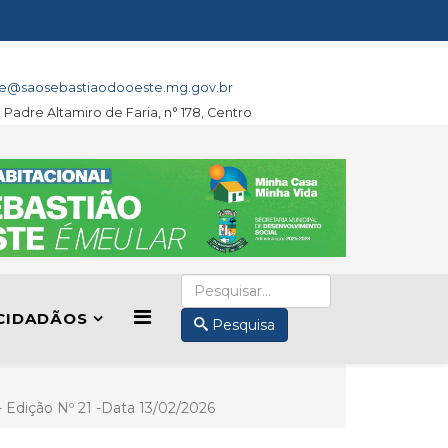
e@saosebastiaodooeste.mg.gov.br
a Padre Altamiro de Faria, n° 178, Centro
CIDADÃOS
Pesquisa
I- Edição Nº 21 -Data 13/02/2026