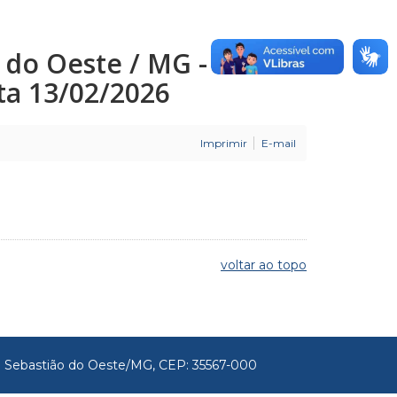
o do Oeste / MG -
ata 13/02/2026
Imprimir
E-mail
voltar ao topo
São Sebastião do Oeste/MG, CEP: 35567-000