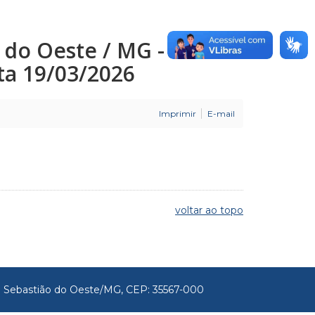
o do Oeste / MG -
ata 19/03/2026
Imprimir
E-mail
voltar ao topo
São Sebastião do Oeste/MG, CEP: 35567-000