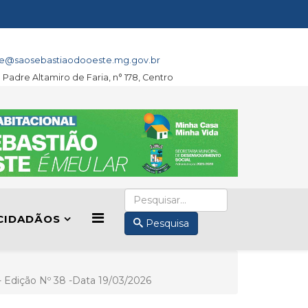
e@saosebastiaodooeste.mg.gov.br
a Padre Altamiro de Faria, n° 178, Centro
CIDADÃOS
Pesquisa
II- Edição Nº 38 -Data 19/03/2026