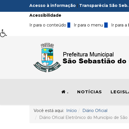
Acesso à informação
|
Transparêcia São Seb.
Acessibilidade
Ir para o conteúdo
1
Ir para o menu
2
Ir para a
.
NOTÍCIAS
LEGIS
Você está aqui:
Início
Diário Oficial
Diário Oficial Eletrônico do Município de São