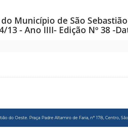
co do Município de São Sebastiã
24/13 - Ano IIII- Edição Nº 38 -D
tião do Oeste. Praça Padre Altamiro de Faria, n° 178, Centro, 