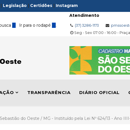
|
Legislação
|
Certidões
|
Instagram
Atendimento
 busca
3
Ir para o rodapé
4
.
(37) 3286-1173
pmssoest
Seg - Sex 07:00 - 16:00 - Praç
LAÇÃO
TRANSPARÊNCIA
DIÁRIO OFICIAL
 Sebastião do Oeste / MG - Instituído pela Lei Nº 624/13 - Ano II