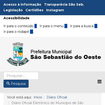
Acesso à informação
|
Transparêcia São Seb.
|
Legislação
|
Certidões
|
Instagram
Acessibilidade
Ir para o conteúdo
1
Ir para o menu
2
Ir para a busca
3
Ir para o rodapé
4
.
Pesquisa
Você está aqui:
Início
Diário Oficial
Diário Oficial Eletrônico do Município de São