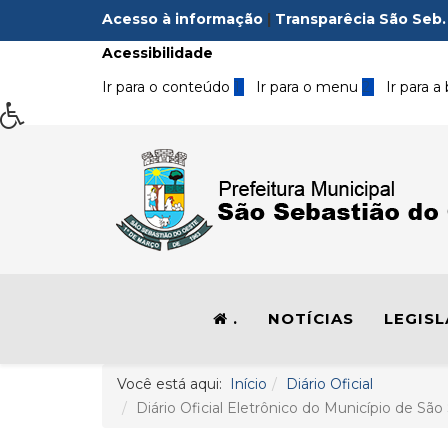
Acesso à informação
|
Transparêcia São Seb.
Acessibilidade
Ir para o conteúdo
1
Ir para o menu
2
Ir para a
.
NOTÍCIAS
LEGIS
Você está aqui:
Início
Diário Oficial
Diário Oficial Eletrônico do Município de São