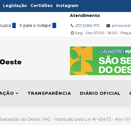
|
Legislação
|
Certidões
|
Instagram
Atendimento
 busca
3
Ir para o rodapé
4
.
(37) 3286-1173
pmssoest
Seg - Sex 07:00 - 16:00 - Praç
LAÇÃO
TRANSPARÊNCIA
DIÁRIO OFICIAL
 Sebastião do Oeste / MG - Instituído pela Lei Nº 624/13 - Ano III