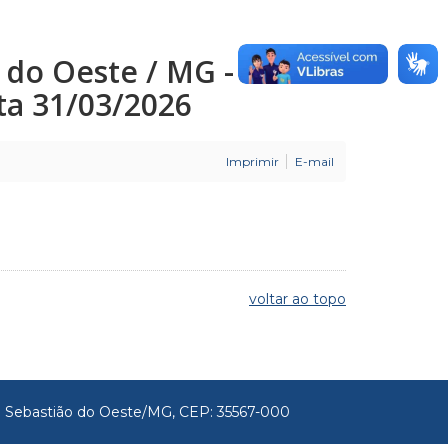
o do Oeste / MG -
ata 31/03/2026
Imprimir
E-mail
voltar ao topo
São Sebastião do Oeste/MG, CEP: 35567-000