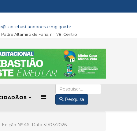
e@saosebastiaodooeste.mg.gov.br
a Padre Altamiro de Faria, n° 178, Centro
CIDADÃOS
Pesquisa
I- Edição Nº 46 -Data 31/03/2026