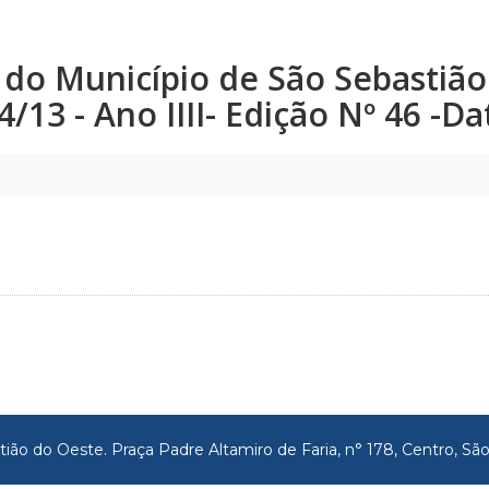
co do Município de São Sebastiã
24/13 - Ano IIII- Edição Nº 46 -D
tião do Oeste. Praça Padre Altamiro de Faria, n° 178, Centro, 