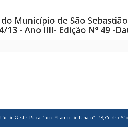
co do Município de São Sebastiã
24/13 - Ano IIII- Edição Nº 49 -D
tião do Oeste. Praça Padre Altamiro de Faria, n° 178, Centro, 