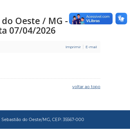
o do Oeste / MG -
ata 07/04/2026
Imprimir
E-mail
voltar ao topo
São Sebastião do Oeste/MG, CEP: 35567-000