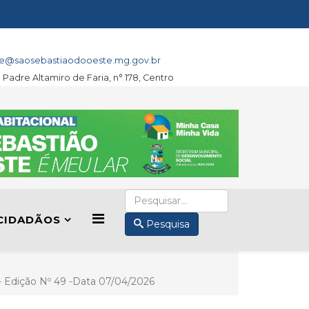
e@saosebastiaodooeste.mg.gov.br
a Padre Altamiro de Faria, n° 178, Centro
CIDADÃOS
Pesquisa
II- Edição Nº 49 -Data 07/04/2026