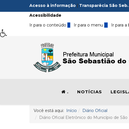
Acesso à informação
|
Transparêcia São Seb.
Acessibilidade
Ir para o conteúdo
1
Ir para o menu
2
Ir para a
.
NOTÍCIAS
LEGIS
Você está aqui:
Início
Diário Oficial
Diário Oficial Eletrônico do Município de São