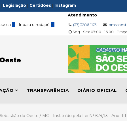
|
Legislação
|
Certidões
|
Instagram
Atendimento
 busca
3
Ir para o rodapé
4
.
(37) 3286-1173
pmssoest
Seg - Sex 07:00 - 16:00 - Praç
LAÇÃO
TRANSPARÊNCIA
DIÁRIO OFICIAL
 Sebastião do Oeste / MG - Instituído pela Lei Nº 624/13 - Ano II