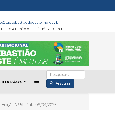
e@saosebastiaodooeste.mg.gov.br
a Padre Altamiro de Faria, n° 178, Centro
CIDADÃOS
Pesquisa
II- Edição Nº 51 -Data 09/04/2026