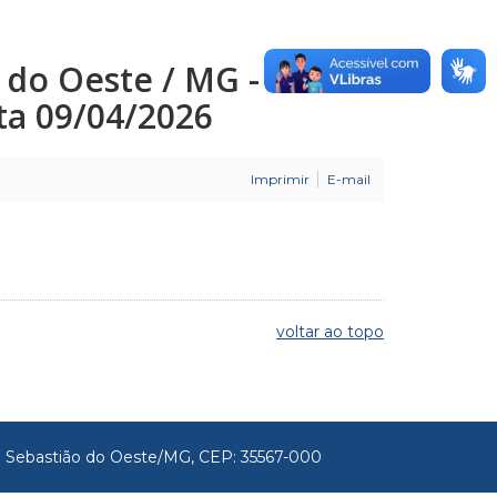
o do Oeste / MG -
ata 09/04/2026
Imprimir
E-mail
voltar ao topo
São Sebastião do Oeste/MG, CEP: 35567-000