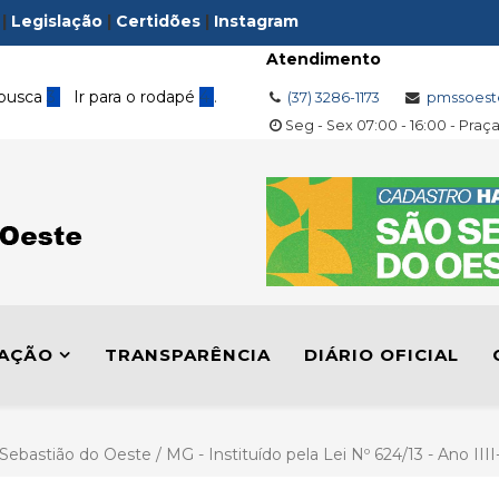
|
Legislação
|
Certidões
|
Instagram
Atendimento
 busca
3
Ir para o rodapé
4
.
(37) 3286-1173
pmssoest
Seg - Sex 07:00 - 16:00 - Praç
LAÇÃO
TRANSPARÊNCIA
DIÁRIO OFICIAL
 Sebastião do Oeste / MG - Instituído pela Lei Nº 624/13 - Ano II