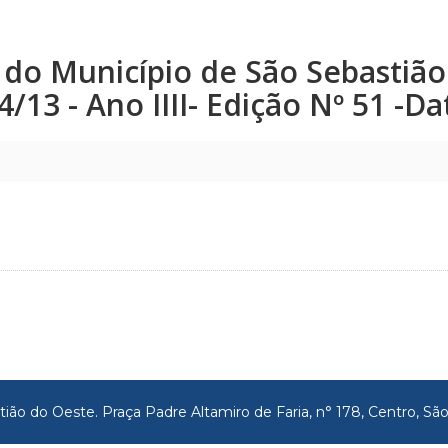
co do Município de São Sebastiã
24/13 - Ano IIII- Edição Nº 51 -D
tião do Oeste. Praça Padre Altamiro de Faria, n° 178, Centro, 