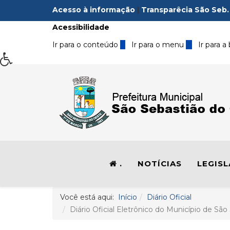
Acesso à informação
|
Transparêcia São Seb.
Acessibilidade
Ir para o conteúdo
1
Ir para o menu
2
Ir para a
.
NOTÍCIAS
LEGIS
Você está aqui:
Início
Diário Oficial
Diário Oficial Eletrônico do Município de São