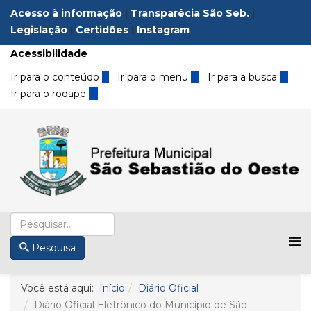
Acesso à informação
|
Transparêcia São Seb.
|
Legislação
|
Certidões
|
Instagram
Acessibilidade
Ir para o conteúdo
1
Ir para o menu
2
Ir para a busca
3
Ir para o rodapé
4
.
Pesquisa
Você está aqui:
Início
Diário Oficial
Diário Oficial Eletrônico do Município de São