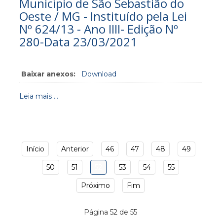
Município de São Sebastião do
Oeste / MG - Instituído pela Lei
Nº 624/13 - Ano IIII- Edição Nº
280-Data 23/03/2021
Baixar anexos:
Download
Leia mais ...
Início
Anterior
46
47
48
49
50
51
52
53
54
55
Próximo
Fim
Página 52 de 55