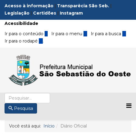
Acesso à informação
|
Transparêcia São Seb.
|
Legislação
|
Certidões
|
Instagram
Acessibilidade
Ir para o conteúdo
1
Ir para o menu
2
Ir para a busca
3
Ir para o rodapé
4
.
Pesquisa
Você está aqui:
Início
Diário Oficial