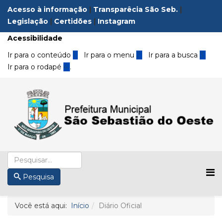
Acesso à informação
|
Transparêcia São Seb.
|
Legislação
|
Certidões
|
Instagram
Acessibilidade
Ir para o conteúdo
1
Ir para o menu
2
Ir para a busca
3
Ir para o rodapé
4
.
Pesquisa
Você está aqui:
Início
Diário Oficial