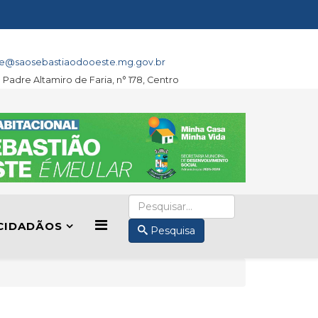
e@saosebastiaodooeste.mg.gov.br
a Padre Altamiro de Faria, n° 178, Centro
CIDADÃOS
Pesquisa