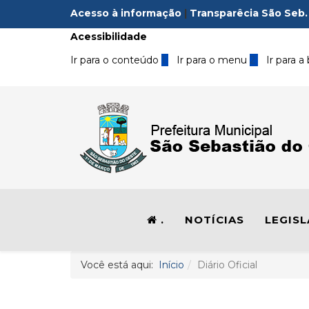
Acesso à informação
|
Transparêcia São Seb.
Acessibilidade
Ir para o conteúdo
1
Ir para o menu
2
Ir para a
.
NOTÍCIAS
LEGIS
Você está aqui:
Início
Diário Oficial