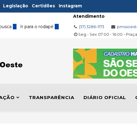
|
Legislação
|
Certidões
|
Instagram
Atendimento
 busca
3
Ir para o rodapé
4
.
(37) 3286-1173
pmssoest
Seg - Sex 07:00 - 16:00 - Praç
LAÇÃO
TRANSPARÊNCIA
DIÁRIO OFICIAL