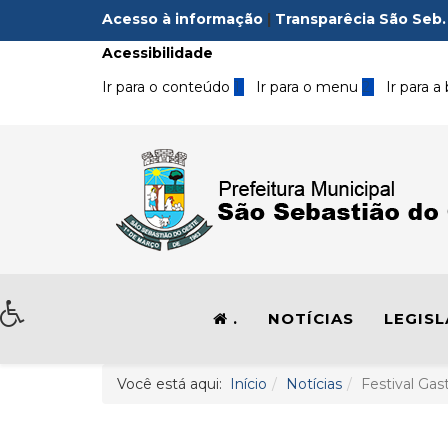
Acesso à informação
|
Transparêcia São Seb.
Acessibilidade
Ir para o conteúdo
1
Ir para o menu
2
Ir para a
.
NOTÍCIAS
LEGIS
Você está aqui:
Início
Notícias
Festival Ga