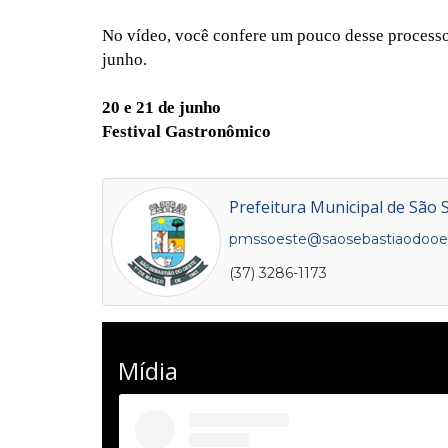
No vídeo, você confere um pouco desse processo:
junho.
20 e 21 de junho
Festival Gastronômico
Prefeitura Municipal de São 
pmssoeste@saosebastiaodooes
(37) 3286-1173
Mídia