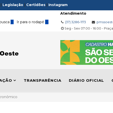
|
Legislação
|
Certidões
|
Instagram
Atendimento
 busca
3
Ir para o rodapé
4
.
(37) 3286-1173
pmssoest
Seg - Sex 07:00 - 16:00 - Praç
LAÇÃO
TRANSPARÊNCIA
DIÁRIO OFICIAL
stronômico