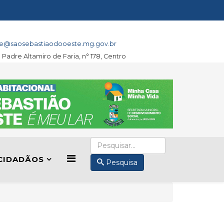
e@saosebastiaodooeste.mg.gov.br
a Padre Altamiro de Faria, n° 178, Centro
CIDADÃOS
Pesquisa