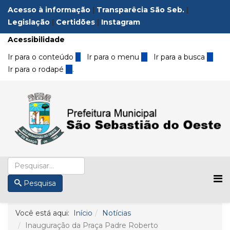
Acesso à informação
|
Transparêcia São Seb.
|
Legislação
|
Certidões
|
Instagram
Acessibilidade
Ir para o conteúdo
1
Ir para o menu
2
Ir para a busca
3
Ir para o rodapé
4
.
Pesquisa
Você está aqui:
Início
Notícias
Inauguração da Praça Padre Roberto