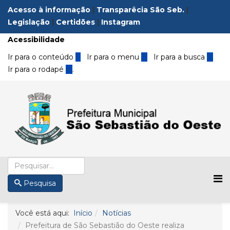
Acesso à informação
|
Transparêcia São Seb.
|
Legislação
|
Certidões
|
Instagram
Acessibilidade
Ir para o conteúdo
1
Ir para o menu
2
Ir para a busca
3
Ir para o rodapé
4
.
Pesquisa
Você está aqui:
Início
Notícias
Prefeitura de São Sebastião do Oeste realiza