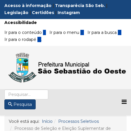
Acesso à informação
|
Transparêcia São Seb.
|
Legislação
|
Certidões
|
Instagram
Acessibilidade
Ir para o conteúdo
1
Ir para o menu
2
Ir para a busca
3
Ir para o rodapé
4
.
Pesquisa
Você está aqui:
Início
Processos Seletivos
Processo de Seleção e Eleição Suplementar de