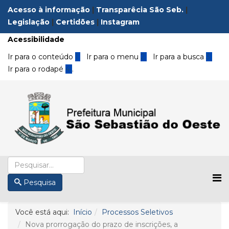
Acesso à informação
|
Transparêcia São Seb.
|
Legislação
|
Certidões
|
Instagram
Acessibilidade
Ir para o conteúdo
1
Ir para o menu
2
Ir para a busca
3
Ir para o rodapé
4
.
Pesquisa
Você está aqui:
Início
Processos Seletivos
Nova prorrogação do prazo de inscrições, a