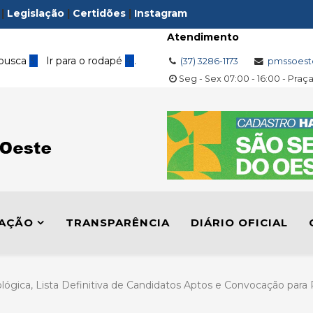
|
Legislação
|
Certidões
|
Instagram
Atendimento
 busca
3
Ir para o rodapé
4
.
(37) 3286-1173
pmssoest
Seg - Sex 07:00 - 16:00 - Praç
LAÇÃO
TRANSPARÊNCIA
DIÁRIO OFICIAL
ógica, Lista Definitiva de Candidatos Aptos e Convocação para 