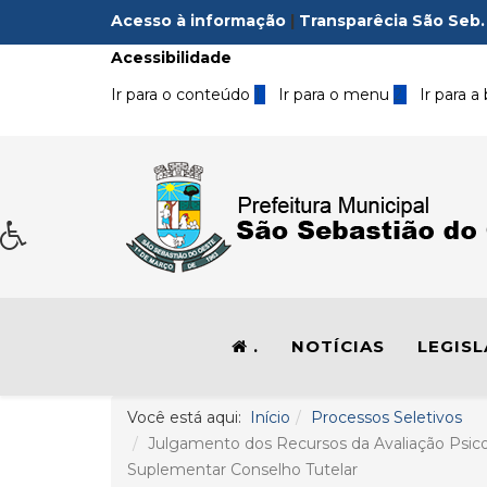
Acesso à informação
|
Transparêcia São Seb.
Acessibilidade
Ir para o conteúdo
1
Ir para o menu
2
Ir para a
.
NOTÍCIAS
LEGIS
Você está aqui:
Início
Processos Seletivos
Julgamento dos Recursos da Avaliação Psicol
Suplementar Conselho Tutelar