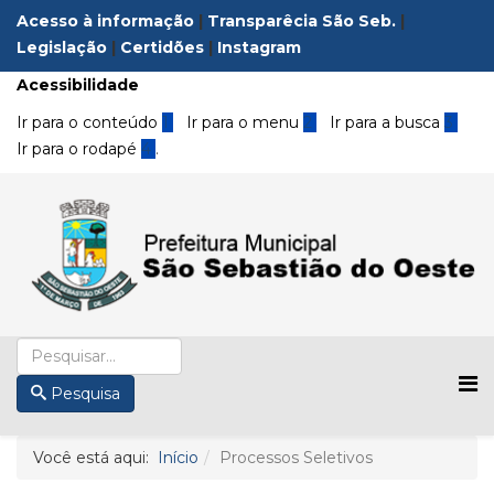
Acesso à informação
|
Transparêcia São Seb.
|
Legislação
|
Certidões
|
Instagram
Acessibilidade
Ir para o conteúdo
1
Ir para o menu
2
Ir para a busca
3
Ir para o rodapé
4
.
Pesquisa
Você está aqui:
Início
Processos Seletivos