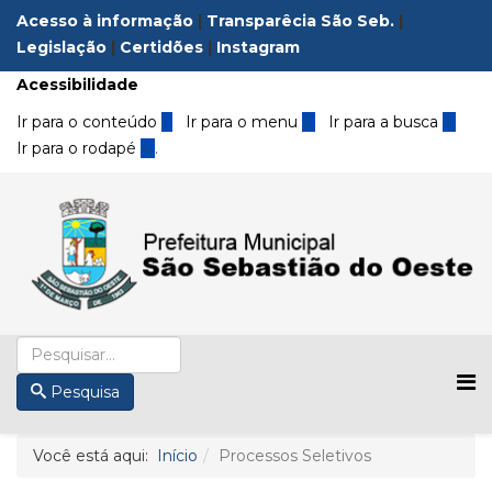
Acesso à informação
|
Transparêcia São Seb.
|
Legislação
|
Certidões
|
Instagram
Acessibilidade
Ir para o conteúdo
1
Ir para o menu
2
Ir para a busca
3
Ir para o rodapé
4
.
Pesquisa
Você está aqui:
Início
Processos Seletivos