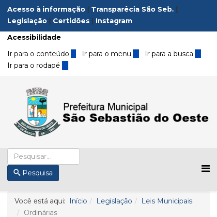
Acesso à informação
|
Transparêcia São Seb.
|
Legislação
|
Certidões
|
Instagram
Acessibilidade
Ir para o conteúdo
1
Ir para o menu
2
Ir para a busca
3
Ir para o rodapé
4
.
Pesquisa
Você está aqui:
Início
Legislação
Leis Municipais
Ordinárias