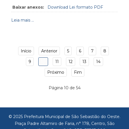
Baixar anexos:
Download Lei formato PDF
Leia mais ...
Início
Anterior
5
6
7
8
9
10
11
12
13
14
Próximo
Fim
Página 10 de 54
© 2025 Prefeitura Municipal de São Sebastião do Oeste.
Praça Padre Altamiro de Faria, n° 178, Centro, São